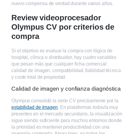
nuevo compensa de verdad durante varios años.
Review videoprocesador
Olympus CV por criterios de
compra
Si el objetivo es evaluar la compra con lógica de
hospital, clínica o distribuidor, hay cuatro variables
que pesan más que cualquier ficha comercial:
calidad de imagen, compatibilidad, fiabilidad técnica
y coste total de propiedad.
Calidad de imagen y confianza diagnóstica
Olympus consolidó la serie CV precisamente por la
estabilidad de imagen
. En plataformas todavía muy
presentes en el mercado secundario, la visualización
sigue siendo suficiente para muchos entornos donde
la prioridad es mantener productividad con una
inversión contenida. Ahora bien, no todos los