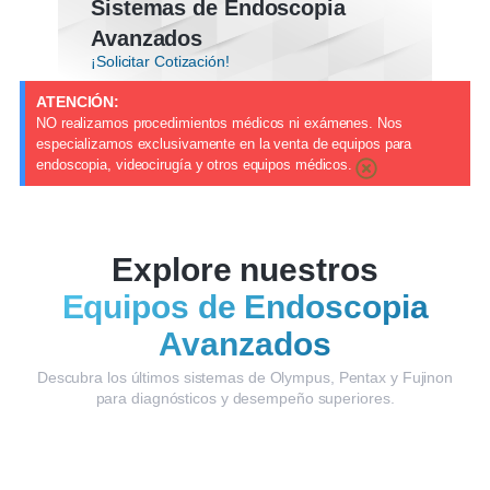
Sistemas de Endoscopia
Avanzados
¡Solicitar Cotización!
ATENCIÓN:
NO realizamos procedimientos médicos ni exámenes. Nos
especializamos exclusivamente en la venta de equipos para
endoscopia, videocirugía y otros equipos médicos.
Explore nuestros
Equipos de Endoscopia
Avanzados
Descubra los últimos sistemas de Olympus, Pentax y Fujinon
para diagnósticos y desempeño superiores.