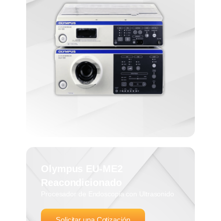
Olympus EU-ME2
Reacondicionado
Procesador de Endoscopia con Ultrasonido
Solicitar una Cotización