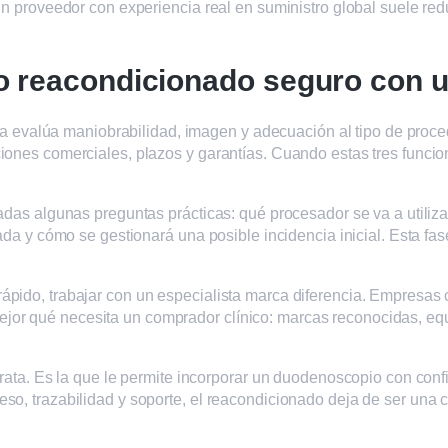
Un proveedor con experiencia real en suministro global suele red
reacondicionado seguro con una
nica evalúa maniobrabilidad, imagen y adecuación al tipo de proce
iones comerciales, plazos y garantías. Cuando estas tres funcio
adas algunas preguntas prácticas: qué procesador se va a utiliza
da y cómo se gestionará una posible incidencia inicial. Esta fase 
pido, trabajar con un especialista marca diferencia. Empresas 
r qué necesita un comprador clínico: marcas reconocidas, equi
arata. Es la que le permite incorporar un duodenoscopio con conf
so, trazabilidad y soporte, el reacondicionado deja de ser una 