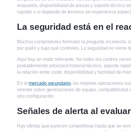
respuesta, disponibilidad de piezas y soporte técnico es
rapidez o si depende de terceros sin experiencia especí
La seguridad está en el rea
Muchos compradores formulan la pregunta incorrecta: s
por quién y bajo qué controles. La seguridad no viene d
Aquí hay un matiz relevante. No todos los centros nece
probablemente priorizará historial técnico, soporte ráp
la relación entre coste, disponibilidad y facilidad de ma
En el
mercado secundario
, las mejores operaciones sue
orientar sobre generaciones de equipo, compatibilidad 
otra configuración.
Señales de alerta al evaluar
Hay ofertas que parecen competitivas hasta que se revis