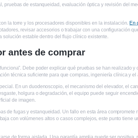
al, pruebas de estanqueidad, evaluación óptica y revisión del me
on la torre y los procesadores disponibles en la instalación.
En 
tadores, revisar accesorios o trabajar con una configuración que
 solución estable dentro del flujo clínico existente.
or antes de comprar
 “funciona”. Debe poder explicar qué pruebas se han realizado y 
ión técnica suficiente para que compras, ingeniería clínica y el
pecial. En un duodenoscopio, el mecanismo del elevador, el canal
 desgaste, holgura o degradación, el equipo puede seguir encend
ficial de imagen.
s de fugas y estanqueidad. Un fallo en esta área compromete no 
abaja con volúmenes altos o casos complejos, este punto tiene 
izarse de forma aislada. Una garantía amplia puede ser positiva